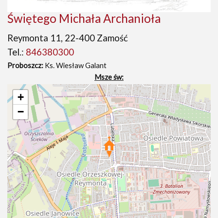
Świętego Michała Archanioła
Reymonta 11, 22-400 Zamość
Tel.:
846380300
Proboszcz:
Ks. Wiesław Galant
Msze św:
+
−