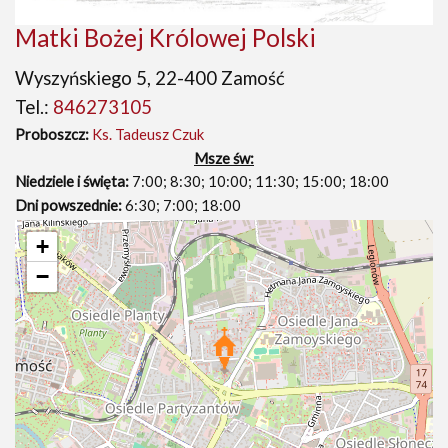
Matki Bożej Królowej Polski
Wyszyńskiego 5, 22-400 Zamość
Tel.:
846273105
Proboszcz:
Ks. Tadeusz Czuk
Msze św:
Niedziele i święta:
7:00; 8:30; 10:00; 11:30; 15:00; 18:00
Dni powszednie:
6:30; 7:00; 18:00
+
−