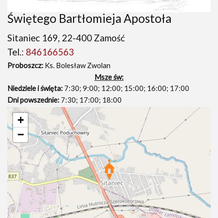
Świętego Bartłomieja Apostoła
Sitaniec 169, 22-400 Zamość
Tel.:
846166563
Proboszcz:
Ks. Bolesław Zwolan
Msze św:
Niedziele i święta:
7:30; 9:00; 12:00; 15:00; 16:00; 17:00
Dni powszednie:
7:30; 17:00; 18:00
+
−