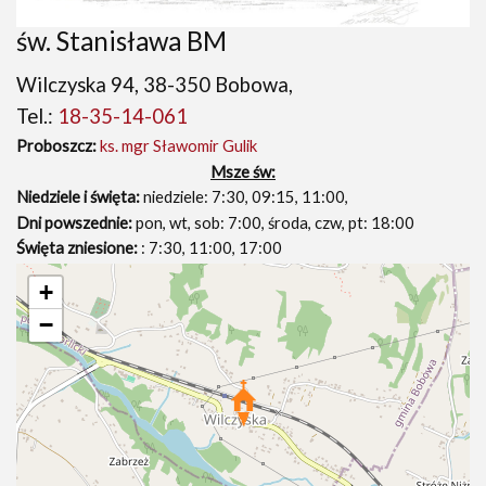
św. Stanisława BM
Wilczyska 94, 38-350 Bobowa,
Tel.:
18-35-14-061
Proboszcz:
ks. mgr Sławomir Gulik
Msze św:
Niedziele i święta:
niedziele: 7:30, 09:15, 11:00,
Dni powszednie:
pon, wt, sob: 7:00, środa, czw, pt: 18:00
Święta zniesione:
: 7:30, 11:00, 17:00
+
−