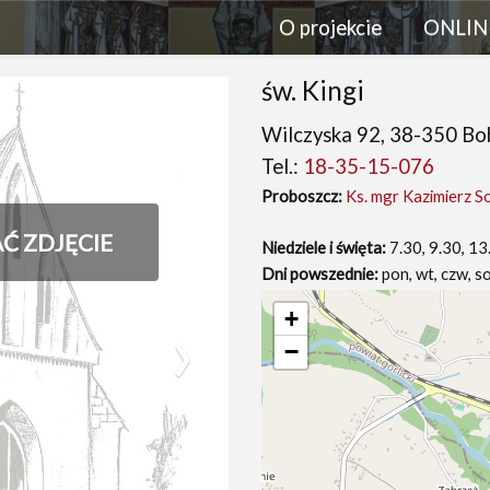
O projekcie
ONLIN
św. Kingi
Wilczyska 92, 38-350 B
Tel.:
18-35-15-076
Proboszcz:
Ks. mgr Kazimierz So
AĆ ZDJĘCIE
Niedziele i święta:
7.30, 9.30, 13
Dni powszednie:
pon, wt, czw, so
›
+
−