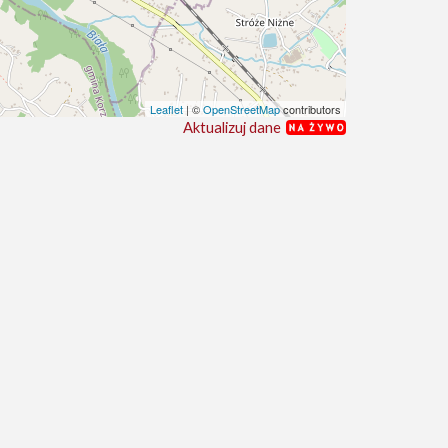
Leaflet
| ©
OpenStreetMap
contributors
Aktualizuj dane