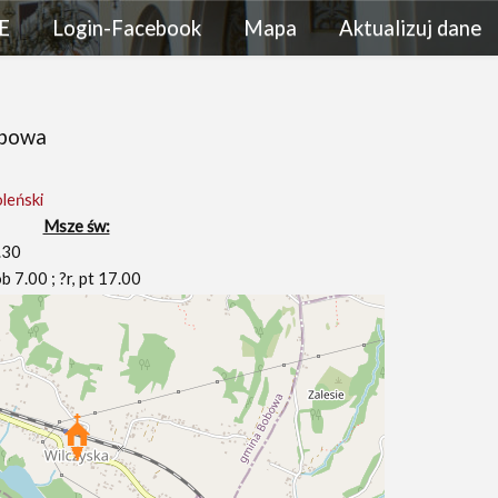
E
Login-Facebook
Mapa
Aktualizuj dane
obowa
leński
Msze św:
.30
b 7.00 ; ?r, pt 17.00