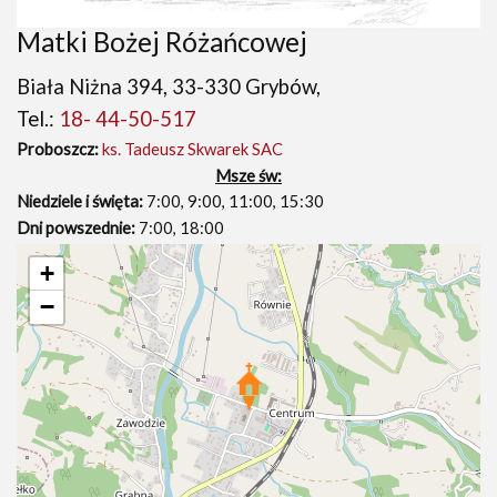
Matki Bożej Różańcowej
Biała Niżna 394, 33-330 Grybów,
Tel.:
18- 44-50-517
Proboszcz:
ks. Tadeusz Skwarek SAC
Msze św:
Niedziele i święta:
7:00, 9:00, 11:00, 15:30
Dni powszednie:
7:00, 18:00
+
−