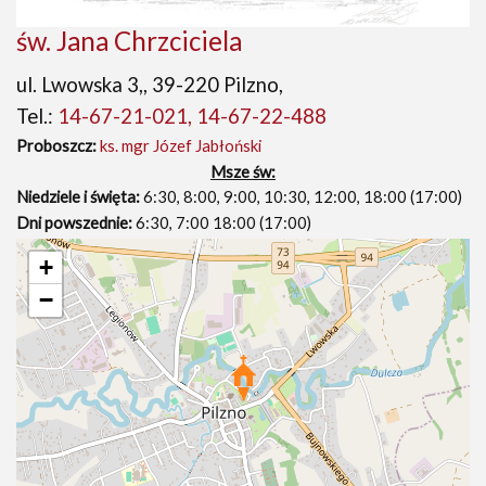
św. Jana Chrzciciela
ul. Lwowska 3,, 39-220 Pilzno,
Tel.:
14-67-21-021, 14-67-22-488
Proboszcz:
ks. mgr Józef Jabłoński
Msze św:
Niedziele i święta:
6:30, 8:00, 9:00, 10:30, 12:00, 18:00 (17:00)
Dni powszednie:
6:30, 7:00 18:00 (17:00)
+
−