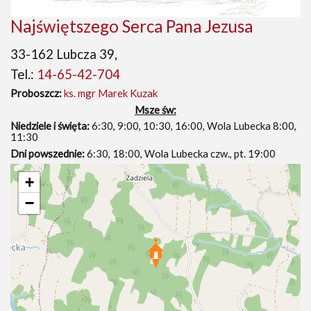
Najświętszego Serca Pana Jezusa
33-162 Lubcza 39,
Tel.:
14-65-42-704
Proboszcz:
ks. mgr Marek Kuzak
Msze św:
Niedziele i święta:
6:30, 9:00, 10:30, 16:00, Wola Lubecka 8:00,
11:30
Dni powszednie:
6:30, 18:00, Wola Lubecka czw., pt. 19:00
+
−