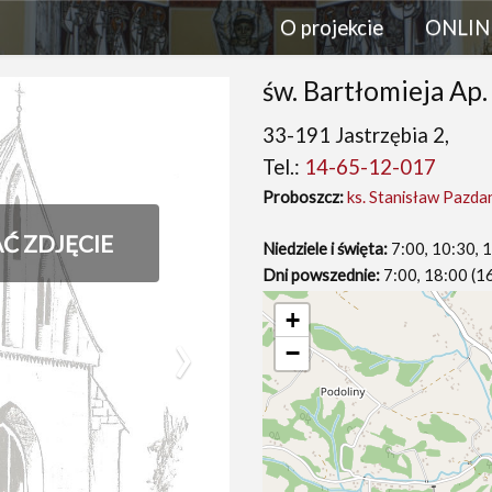
O projekcie
ONLIN
św. Bartłomieja Ap.
33-191 Jastrzębia 2,
Tel.:
14-65-12-017
Proboszcz:
ks. Stanisław Pazda
AĆ ZDJĘCIE
Niedziele i święta:
7:00, 10:30, 1
Dni powszednie:
7:00, 18:00 (1
›
+
−