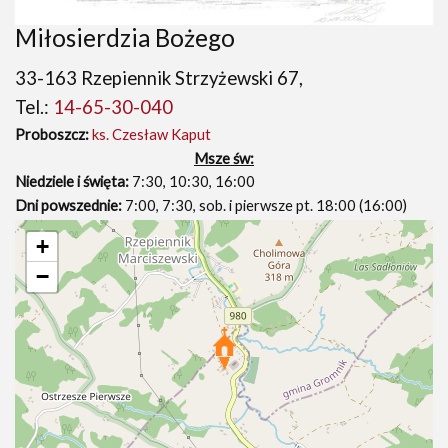
Miłosierdzia Bożego
33-163 Rzepiennik Strzyżewski 67,
Tel.:
14-65-30-040
Proboszcz:
ks. Czesław Kaput
Msze św:
Niedziele i święta:
7:30, 10:30, 16:00
Dni powszednie:
7:00, 7:30, sob. i pierwsze pt. 18:00 (16:00)
+
−