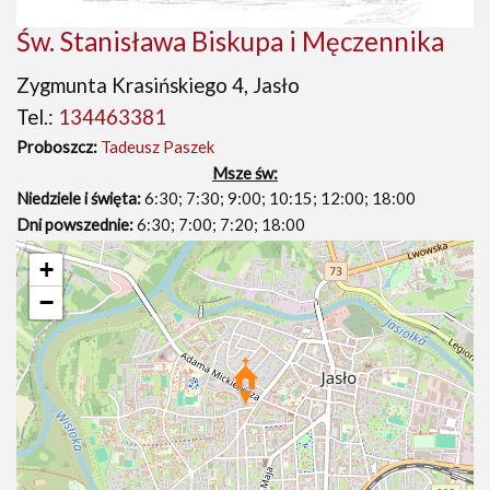
Św. Stanisława Biskupa i Męczennika
Zygmunta Krasińskiego 4, Jasło
Tel.:
134463381
Proboszcz:
Tadeusz Paszek
Msze św:
Niedziele i święta:
6:30; 7:30; 9:00; 10:15; 12:00; 18:00
Dni powszednie:
6:30; 7:00; 7:20; 18:00
+
−