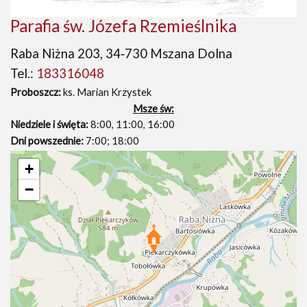
Parafia św. Józefa Rzemieślnika
Raba Niżna 203, 34‑730 Mszana Dolna
Tel.:
183316048
Proboszcz:
ks. Marian Krzystek
Msze św:
Niedziele i święta:
8:00, 11:00, 16:00
Dni powszednie:
7:00; 18:00
+
−