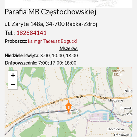
Parafia MB Częstochowskiej
ul. Zaryte 148a, 34-700 Rabka-Zdroj
Tel.:
182684141
Proboszcz:
ks. mgr Tadeusz Bogucki
Msze św:
Niedziele i święta:
8:00, 10:30, 18:00
Dni powszednie:
7:00; 17:00; 18:00
+
−