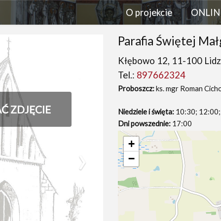
O projekcie
ONLIN
Parafia Świętej Ma
Kłębowo 12, 11-100 Lidz
Tel.:
897662324
Proboszcz:
ks. mgr Roman Cicho
AĆ ZDJĘCIE
Niedziele i święta:
10:30; 12:00;
Dni powszednie:
17:00
›
+
−