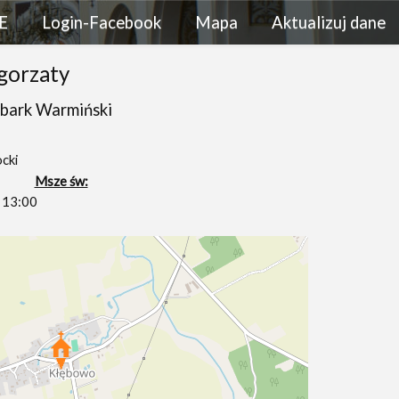
E
Login-Facebook
Mapa
Aktualizuj dane
łgorzaty
bark Warmiński
cki
Msze św:
 13:00