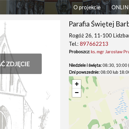
O projekcie
ONLIN
Parafia Świętej Bar
Rogóż 26, 11-100 Lidzba
Tel.:
897662213
Proboszcz:
ks. mgr Jarosław Pr
AĆ ZDJĘCIE
Niedziele i święta:
08:30, 10:00 
Dni powszednie:
08:00 lub 18:0
›
+
−