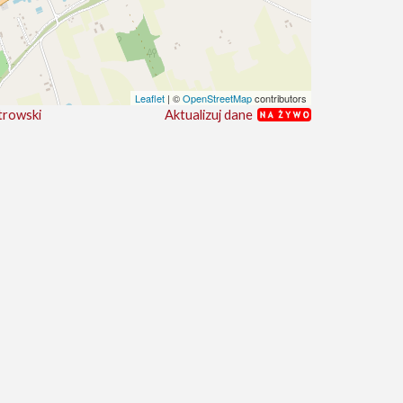
Leaflet
| ©
OpenStreetMap
contributors
Aktualizuj dane
trowski