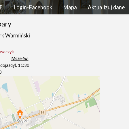
E
Login-Facebook
Mapa
Aktualizuj dane
bary
rk Warmiński
usaczyk
Msze św:
(dojazdy), 11:30
0