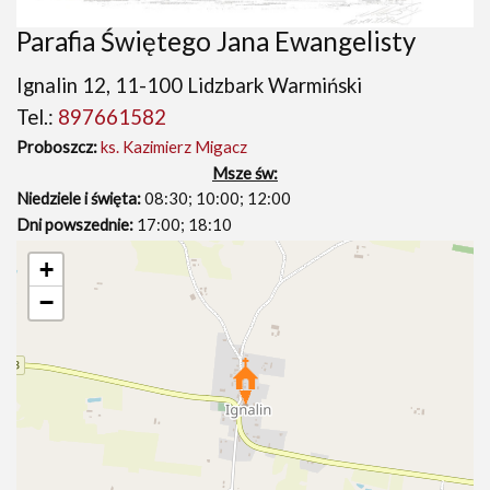
Parafia Świętego Jana Ewangelisty
Ignalin 12, 11-100 Lidzbark Warmiński
Tel.:
897661582
Proboszcz:
ks. Kazimierz Migacz
Msze św:
Niedziele i święta:
08:30; 10:00; 12:00
Dni powszednie:
17:00; 18:10
+
−