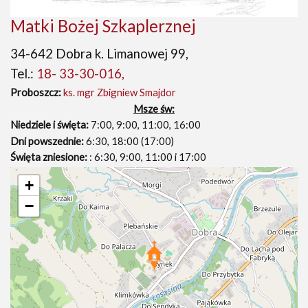
Matki Bożej Szkaplerznej
34-642 Dobra k. Limanowej 99,
Tel.:
18- 33-30-016,
Proboszcz:
ks. mgr Zbigniew Smajdor
Msze św:
Niedziele i święta:
7:00, 9:00, 11:00, 16:00
Dni powszednie:
6:30, 18:00 (17:00)
Święta zniesione:
: 6:30, 9:00, 11:00 i 17:00
+
−