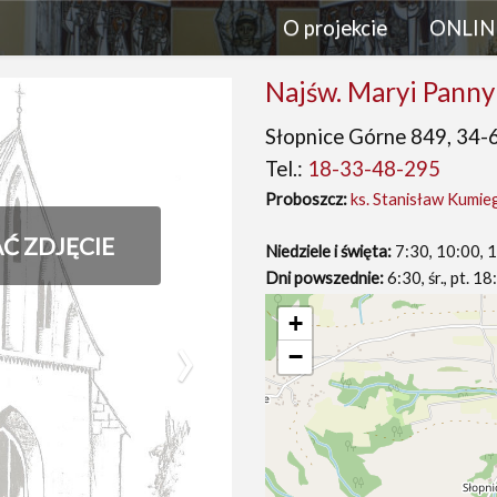
O projekcie
ONLIN
Najśw. Maryi Panny
Słopnice Górne 849, 34-6
Tel.:
18-33-48-295
Proboszcz:
ks. Stanisław Kumie
AĆ ZDJĘCIE
Niedziele i święta:
7:30, 10:00, 
Dni powszednie:
6:30, śr., pt. 1
›
+
−