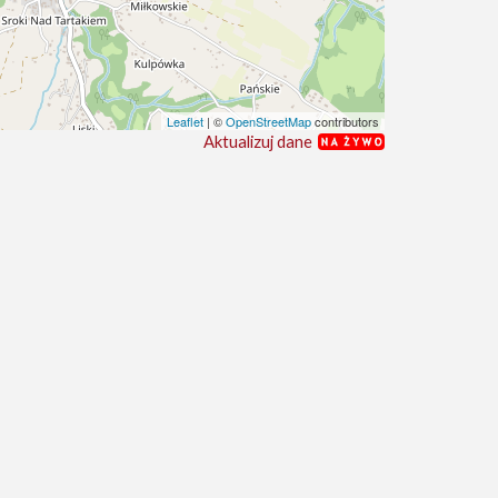
Leaflet
| ©
OpenStreetMap
contributors
Aktualizuj dane