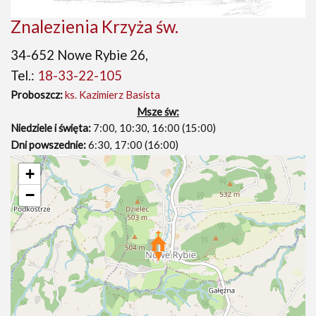
Znalezienia Krzyża św.
34-652 Nowe Rybie 26,
Tel.:
18-33-22-105
Proboszcz:
ks. Kazimierz Basista
Msze św:
Niedziele i święta:
7:00, 10:30, 16:00 (15:00)
Dni powszednie:
6:30, 17:00 (16:00)
+
−