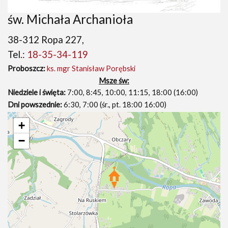
św. Michała Archanioła
38-312 Ropa 227,
Tel.:
18-35-34-119
Proboszcz:
ks. mgr Stanisław Porębski
Msze św:
Niedziele i święta:
7:00, 8:45, 10:00, 11:15, 18:00 (16:00)
Dni powszednie:
6:30, 7:00 (śr., pt. 18:00 16:00)
+
−