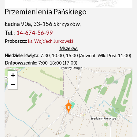
Przemienienia Pańskiego
Ładna 90a, 33-156 Skrzyszów,
Tel.:
14-674-56-99
Proboszcz:
ks. Wojciech Jurkowski
Msze św:
Niedziele i święta:
7:30, 10:00, 16:00 (Adwent-Wlk. Post 11:00)
Dni powszednie:
7:00, 18:00 (17:00)
+
−