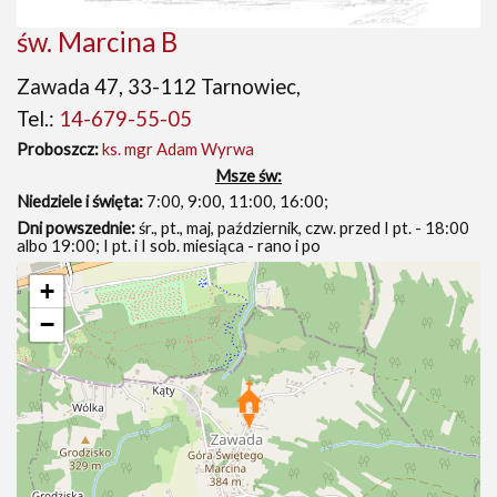
św. Marcina B
Zawada 47, 33-112 Tarnowiec,
Tel.:
14-679-55-05
Proboszcz:
ks. mgr Adam Wyrwa
Msze św:
Niedziele i święta:
7:00, 9:00, 11:00, 16:00;
Dni powszednie:
śr., pt., maj, październik, czw. przed I pt. - 18:00
albo 19:00; I pt. i I sob. miesiąca - rano i po
+
−