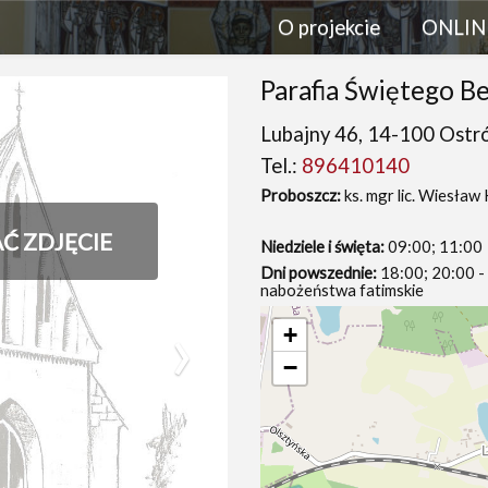
O projekcie
ONLIN
Parafia Świętego B
Lubajny 46, 14-100 Ostr
Tel.:
896410140
Proboszcz:
ks. mgr lic. Wiesław
AĆ ZDJĘCIE
Niedziele i święta:
09:00; 11:00
Dni powszednie:
18:00; 20:00 - 
nabożeństwa fatimskie
›
+
−