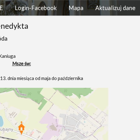
E
Login-Facebook
Mapa
Aktualizuj dane
enedykta
óda
 Kaniuga
Msze św:
13. dnia miesiąca od maja do października