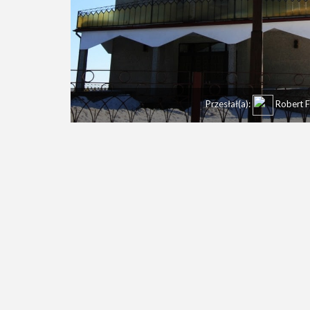
Przesłał(a):
Robert 