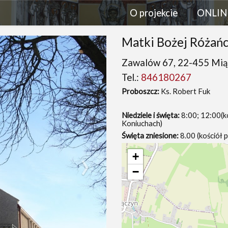
O projekcie
ONLIN
Matki Bożej Różań
Zawalów 67, 22-455 Mią
Tel.:
846180267
Proboszcz:
Ks. Robert Fuk
Niedziele i święta:
8:00; 12:00(koś
Koniuchach)
Święta zniesione:
8.00 (kościół p
›
+
−