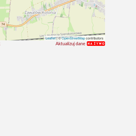
Leaflet
| ©
OpenStreetMap
contributors
Aktualizuj dane
k