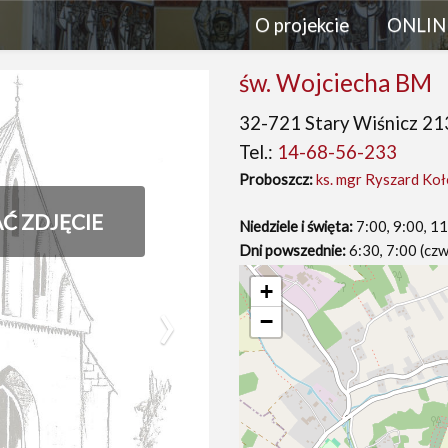
O projekcie
ONLIN
św. Wojciecha BM
32-721 Stary Wiśnicz 21
Tel.:
14-68-56-233
Proboszcz:
ks. mgr Ryszard Koł
AĆ ZDJĘCIE
Niedziele i święta:
7:00, 9:00, 1
Dni powszednie:
6:30, 7:00 (cz
›
+
−