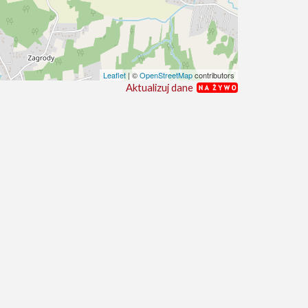
Leaflet
| ©
OpenStreetMap
contributors
Aktualizuj dane