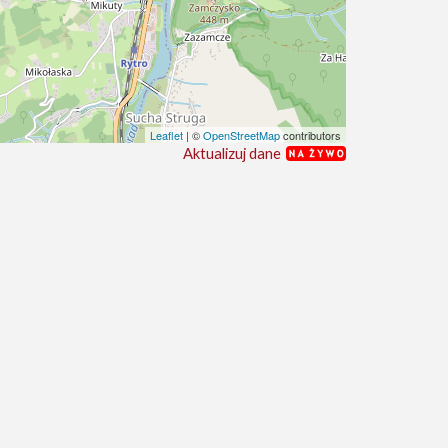
Leaflet
| ©
OpenStreetMap
contributors
Aktualizuj dane