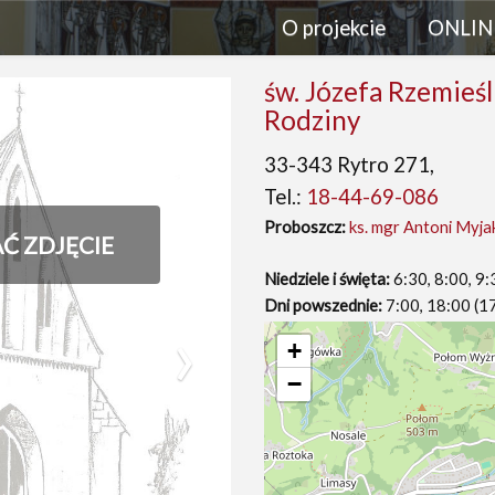
O projekcie
ONLIN
św. Józefa Rzemieśl
Rodziny
33-343 Rytro 271,
Tel.:
18-44-69-086
Proboszcz:
ks. mgr Antoni Myja
AĆ ZDJĘCIE
Niedziele i święta:
6:30, 8:00, 9:
Dni powszednie:
7:00, 18:00 (1
›
+
−