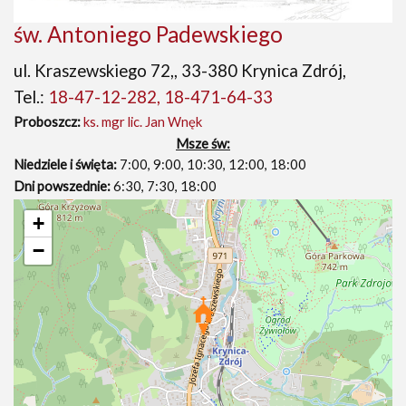
św. Antoniego Padewskiego
ul. Kraszewskiego 72,, 33-380 Krynica Zdrój,
Tel.:
18-47-12-282, 18-471-64-33
Proboszcz:
ks. mgr lic. Jan Wnęk
Msze św:
Niedziele i święta:
7:00, 9:00, 10:30, 12:00, 18:00
Dni powszednie:
6:30, 7:30, 18:00
+
−