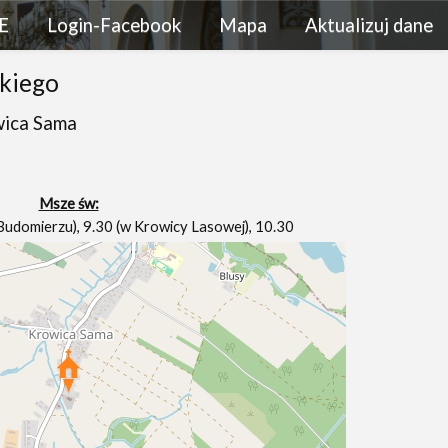
E
Login-Facebook
Mapa
Aktualizuj dane
skiego
wica Sama
Msze św:
Budomierzu), 9.30 (w Krowicy Lasowej), 10.30