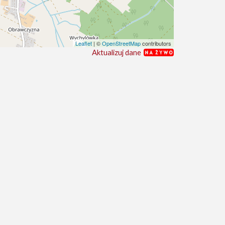
Leaflet
| ©
OpenStreetMap
contributors
Aktualizuj dane