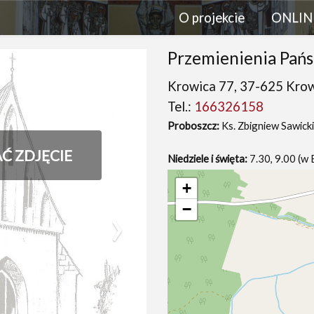
O projekcie
ONLIN
Przemienienia Pań
Krowica 77, 37-625 Kro
Tel.:
166326158
Proboszcz:
Ks. Zbigniew Sawicki
AĆ ZDJĘCIE
Niedziele i święta:
7.30, 9.00 (w 
+
›
−