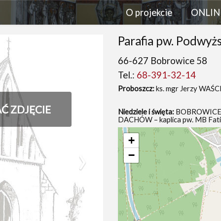
O projekcie
ONLIN
Parafia pw. Podwyż
66-627 Bobrowice 58
Tel.:
68-391-32-14
Proboszcz:
ks. mgr Jerzy WAŚC
AĆ ZDJĘCIE
Niedziele i święta:
BOBROWICE – 
DACHÓW – kaplica pw. MB Fatim
+
›
−