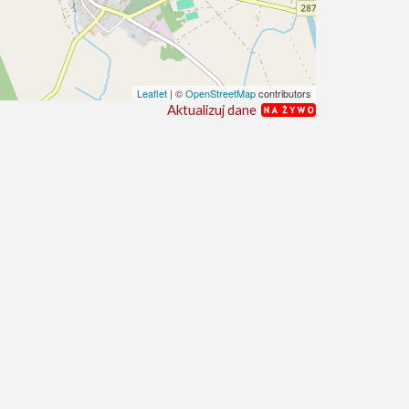
Leaflet
| ©
OpenStreetMap
contributors
Aktualizuj dane