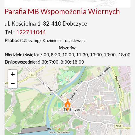
Parafia MB Wspomożenia Wiernych
ul. Kościelna 1, 32‑410 Dobczyce
Tel.:
122711044
Proboszcz:
ks. mgr Kazimierz Turakiewicz
Msze św:
Niedziele i święta:
7:00, 8:30, 10:00, 11:30, 13:00, 13:00 , 18:00
Dni powszednie:
6:30; 7:00; 8:00; 18:00
+
−