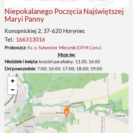
Niepokalanego Poczęcia Najświętszej
Maryi Panny
Konopnickiej 2, 37-620 Horyniec
Tel.:
166313016
Proboszcz:
Ks. o. Sylwester Miecznik (OFM Conv.)
Msze św:
Niedziele i święta:
kościół parafialny: 11.00, 16.00
Dni powszednie:
7:00; 16:00; 17:00; 18:00; 19:00
+
−