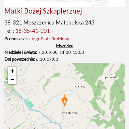
Matki Bożej Szkaplerznej
38-321 Moszczenica Małopolska 243,
Tel.:
18-35-41-001
Proboszcz:
ks. mgr Piotr Bodziony
Msze św:
Niedziele i święta:
7:00, 9:00, 11:00, 15:00
Dni powszednie:
6:30, 17:00
+
−